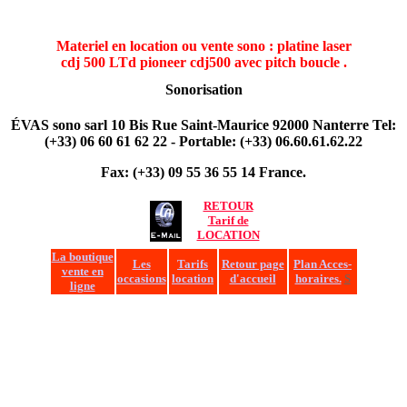
Materiel en location ou vente sono : platine laser
cdj 500 LTd pioneer cdj500 avec pitch boucle .
Sonorisation
ÉVAS sono sarl 10 Bis Rue Saint-Maurice 92000 Nanterre Tel:
(+33) 06 60 61 62 22 -
Portable: (+33) 06.60.61.62.22
Fax: (+33) 09 55 36 55 14 France.
RETOUR
Tarif de
LOCATION
La boutique
Les
Tarifs
Retour page
Plan Acces-
vente en
occasions
location
d'accueil
horaires.
S
ligne
SONORISATION, SONO, EVAS, aevas, denon, double platine
laser, laser,evas-sono, location, location materiel sono, location