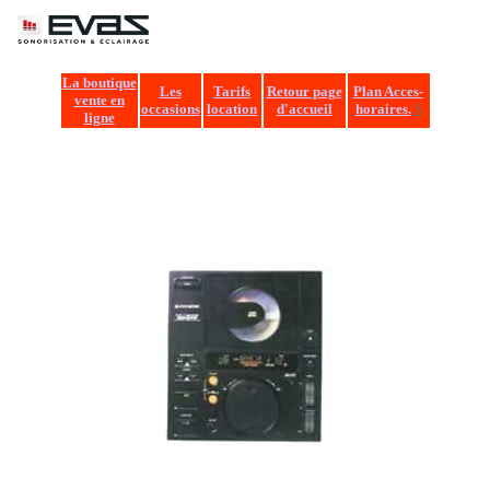
EVA
La boutique
Les
Tarifs
Retour page
Plan Acces-
vente en
occasions
location
d'accueil
horaires.
S
ligne