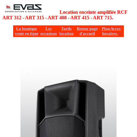
EVAS
Location enceinte amplifiée RCF
ART 312 - ART 315 - ART 408 - ART 415 - ART 715.
La boutique
Les
Tarifs
Retour page
Plan Acces-
vente en ligne
occasions
location
d'accueil
horaires.
S