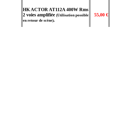
HK ACTOR AT112A 400W Rms
2 voies amplifiée
55,00 €
(Utilisation possible
.
en retour de scène)
RCF ART415 A 400W Rms 2
voies amplifiée
59,00 €
(Utilisation possible
.
en retour de scène)
RCF ART715 A 750W Rms 2
79,00 €
voies amplifiée.