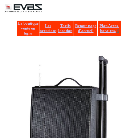
EVA
La boutique
Les
Tarifs
Retour page
Plan Acces-
vente en
occasions
location
d'accueil
horaires.
S
ligne