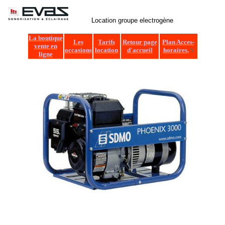
EVA
Location groupe electrogène
La boutique
Les
Tarifs
Retour page
Plan Acces-
vente en
occasions
location
d'accueil
horaires.
S
ligne