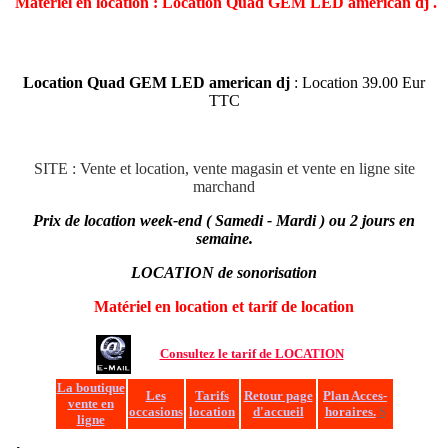
Matériel en location : Location Quad GEM LED american dj .
Location Quad GEM LED american dj
: Location 39.00 Eur
TTC
SITE : Vente et location, vente magasin et vente en ligne site
marchand
Prix de location week-end ( Samedi - Mardi ) ou 2 jours en
semaine.
LOCATION de sonorisation
Matériel en location et tarif de location
Consultez le tarif de LOCATION
La boutique
Les
Tarifs
Retour page
Plan Acces-
vente en
occasions
location
d'accueil
horaires.
S
ligne