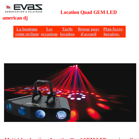
EVAS
Location Quad GEM LED
american dj
La boutique
Les
Tarifs
Retour page
Plan Acces-
vente en ligne
occasions
location
d'accueil
horaires.
S