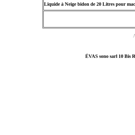
Liquide à Neige bidon de 20 Litres pour m
A
ÉVAS sono sarl 10 Bis R
Remerçiements à tous nos clients Villes, Théatres, centres culturels,
Liens connex