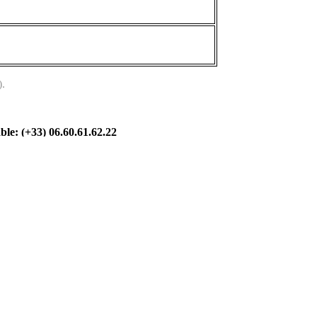
).
ble: (+33) 06.60.61.62.22
es et départements de livraison ou d'intervention technique :
Paris, régio
guette leds -