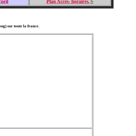
ueil
Plan Acces- horaires.
S
ng) sur toute la france.