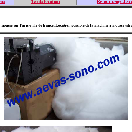
ons
Tarifs location
Retour page d'acc
ousse sur Paris et ile de france. Location possible de la machine à mousse (stro