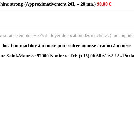
achine strong (Approximativement 20L = 20 mn.)
90,00 €
ssurance en plus + 8% du loyer de location des machines (hors liquide
location machine à mousse pour soirée mousse / canon à mousse
ue Saint-Maurice 92000 Nanterre Tel: (+33) 06 60 61 62 22 -
Porta
Fax: (+33) 09 55 36 55 14 France.
consulter le tarif de LOCATION
 clients privés entreprises etc... qui nous ont fait confiances :
Liste des vill
es vente et location de matériel :
-
vente housse sur mesure -
-
Guirlande style guin