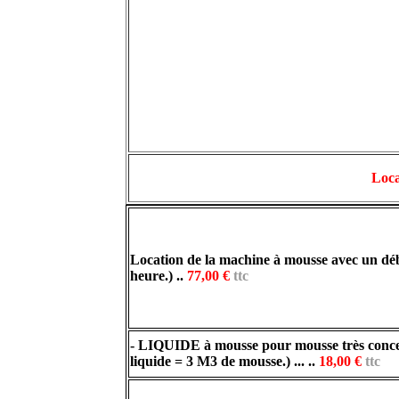
Loca
Location de la machine à mousse avec un
déb
heure.) ..
77,00 €
ttc
- LIQUIDE à mousse pour mousse très concen
liquide = 3 M3 de mousse.) ... ..
18,00 €
ttc