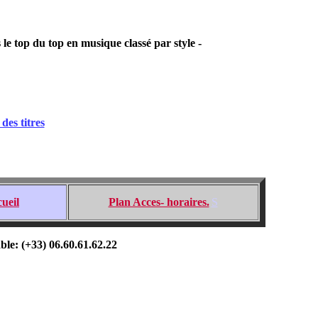
e top du top en musique classé par style -
des titres
ueil
Plan Acces- horaires.
S
ble: (+33) 06.60.61.62.22